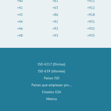
+40
+61
+911
+41
+63
+912
+43
+86
+918
+44
+91
+931
+46
+92
+932
+48
+93
+935
ISO-4217 (Divisas)
ISO-639 (Idiomas)
Países ISO
Países que empiezan por...
Estados USA
México