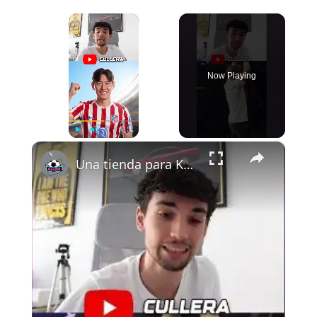
×
Now Playing
×
Play
Unmute
Fullscreen
Una tienda para Kang In Lee