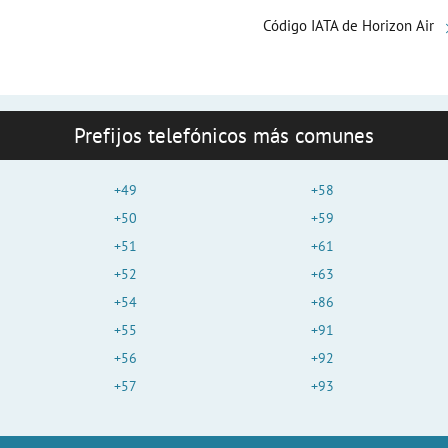
Código IATA de Horizon Air
Prefijos telefónicos más comunes
+49
+58
+50
+59
+51
+61
+52
+63
+54
+86
+55
+91
+56
+92
+57
+93