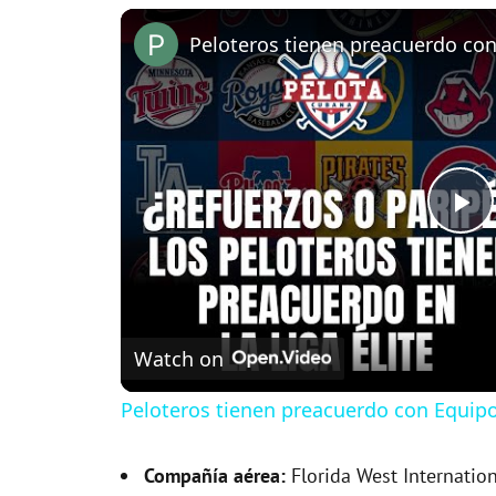
Peloteros tienen preacuerdo con 
P
l
Watch on
a
Peloteros tienen preacuerdo con Equipos
y
Compañía aérea:
Florida West Internatio