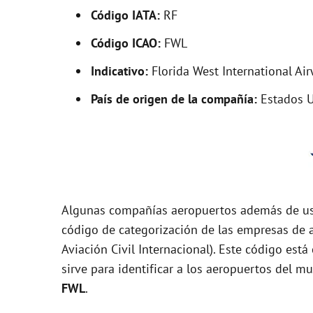
V
Código IATA:
RF
i
Código ICAO:
FWL
Indicativo:
Florida West International Ai
d
País de origen de la compañía:
Estados 
e
o
Algunas compañías aeropuertos además de usa
código de categorización de las empresas de a
Aviación Civil Internacional). Este código es
sirve para identificar a los aeropuertos del m
FWL
.