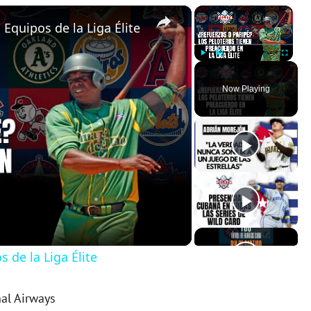
×
×
Equipos de la Liga Élite
Play
Unmute
Fullscreen
Now Playing
 de la Liga Élite
nal Airways