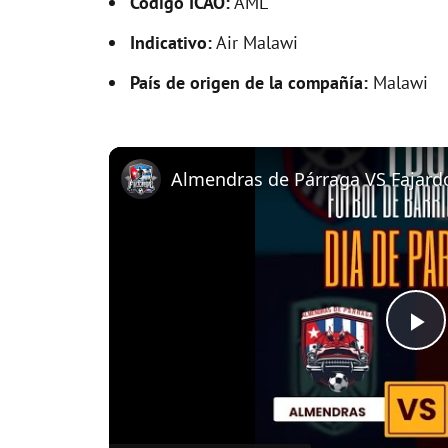
Código ICAO:
AML
Indicativo:
Air Malawi
País de origen de la compañía:
Malawi
P
l