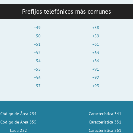
Prefijos telefónicos más comunes
+49
+58
+50
+59
+51
+61
+52
+63
+54
+86
+55
+91
+56
+92
+57
+93
Código de Área 234
Característica 341
Código de Área 855
Característica 351
Lada 222
Característica 261