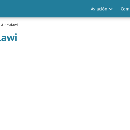
Aviación
Comu
 Air Malawi
lawi