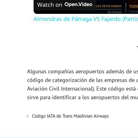
Watch on
a
Almendras de Párraga VS Fajardo (Parti
y
V
i
Algunas compañías aeropuertos además de usa
d
código de categorización de las empresas de a
Aviación Civil Internacional). Este código es
sirve para identificar a los aeropuertos del m
e
o
Código IATA de Trans Maldivian Airways