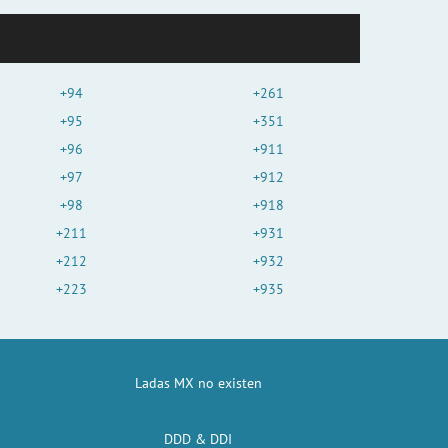
+94
+261
+95
+351
+96
+911
+97
+912
+98
+918
+211
+931
+212
+932
+223
+935
Ladas MX no existen
DDD & DDI