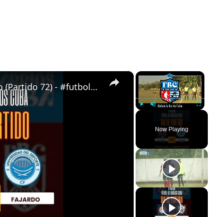
×
×
Almendras de Párraga VS Fajardo (Partido 72) - #futboldebarrioscuba
Play
Unmute
Fullscreen
Now Playing