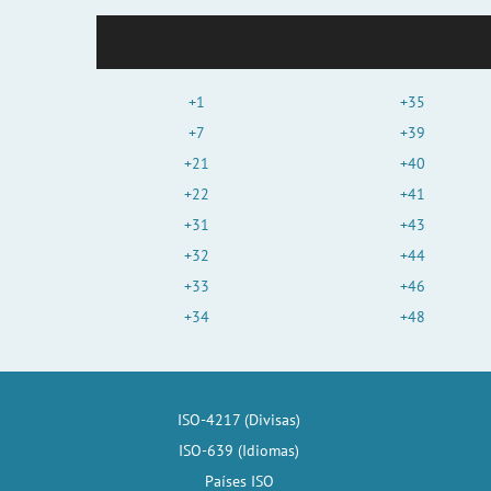
+1
+35
+7
+39
+21
+40
+22
+41
+31
+43
+32
+44
+33
+46
+34
+48
ISO-4217 (Divisas)
ISO-639 (Idiomas)
Países ISO