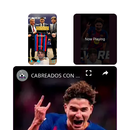
×
Now Playing
×
Play
Unmute
Fullscreen
CABREADOS CON ALEMANY