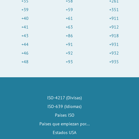
+35
+58
+261
+39
+59
+351
+40
+61
+911
+41
+63
+912
+43
+86
+918
+44
+91
+931
+46
+92
+932
+48
+93
+935
ISO-4217 (Divisas)
ISO-639 (Idiomas)
Países ISO
Países que empiezan por...
Estados USA