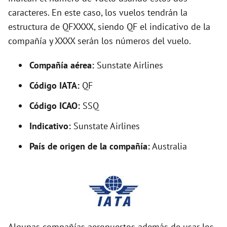
caracteres. En este caso, los vuelos tendrán la
o
estructura de QFXXXX, siendo QF el indicativo de la
compañía y XXXX serán los números del vuelo.
Compañía aérea:
Sunstate Airlines
Código IATA:
QF
Código ICAO:
SSQ
Indicativo:
Sunstate Airlines
País de origen de la compañía:
Australia
Algunas compañías aeropuertos además de usar los