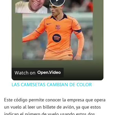
P
l
a
y
V
Watch on
i
LAS CAMISETAS CAMBIAN DE COLOR
d
Este código permite conocer la empresa que opera
un vuelo al leer un billete de avión, ya que estos
e
indican el número de vuelo usando estos dos