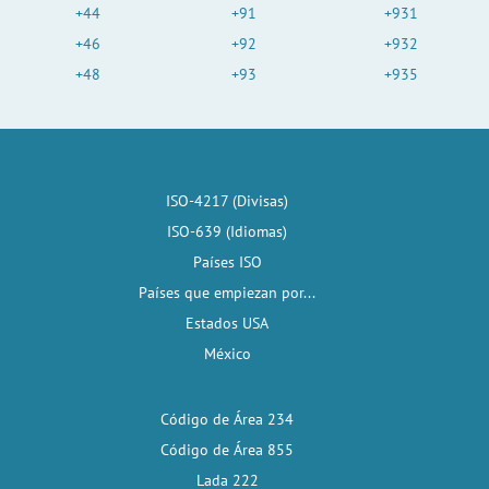
+44
+91
+931
+46
+92
+932
+48
+93
+935
ISO-4217 (Divisas)
ISO-639 (Idiomas)
Países ISO
Países que empiezan por...
Estados USA
México
Código de Área 234
Código de Área 855
Lada 222