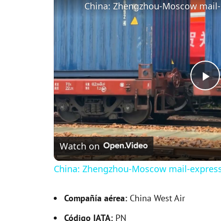
P
l
Watch on
a
China: Zhengzhou-Moscow mail-express 
y
Compañía aérea:
China West Air
V
Código IATA:
PN