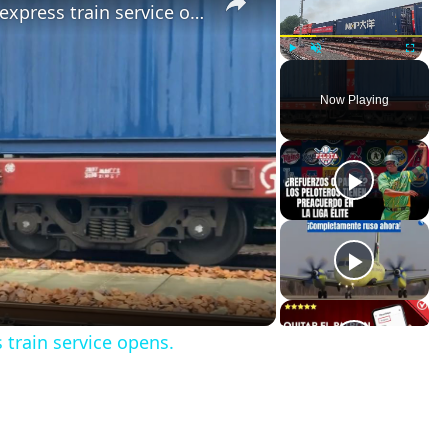
China: Zhengzhou-Moscow mail-express train service opens.
Play
Unmute
Fullscreen
Now Playing
train service opens.