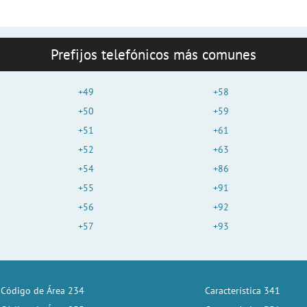
Prefijos telefónicos más comunes
+49
+58
+50
+59
+51
+61
+52
+63
+54
+86
+55
+91
+56
+92
+57
+93
Código de Área 234
Característica 341