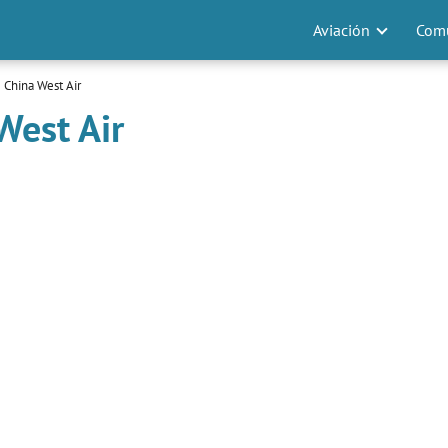
Aviación
Comu
 China West Air
West Air