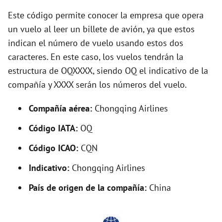
y
Este código permite conocer la empresa que opera
V
un vuelo al leer un billete de avión, ya que estos
indican el número de vuelo usando estos dos
caracteres. En este caso, los vuelos tendrán la
i
estructura de OQXXXX, siendo OQ el indicativo de la
compañía y XXXX serán los números del vuelo.
d
Compañía aérea:
Chongqing Airlines
e
Código IATA:
OQ
o
Código ICAO:
CQN
Indicativo:
Chongqing Airlines
País de origen de la compañía:
China