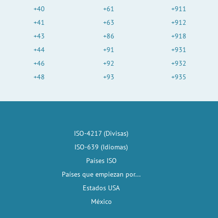
+40
+61
+911
+41
+63
+912
+43
+86
+918
+44
+91
+931
+46
+92
+932
+48
+93
+935
ISO-4217 (Divisas)
ISO-639 (Idiomas)
Países ISO
Países que empiezan por...
Estados USA
México