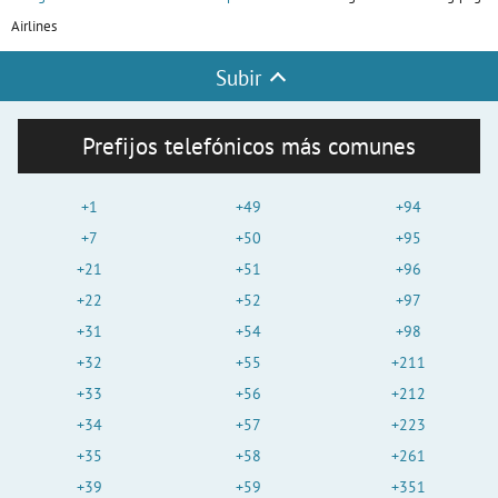
Airlines
Subir
Prefijos telefónicos más comunes
+1
+49
+94
+7
+50
+95
+21
+51
+96
+22
+52
+97
+31
+54
+98
+32
+55
+211
+33
+56
+212
+34
+57
+223
+35
+58
+261
+39
+59
+351