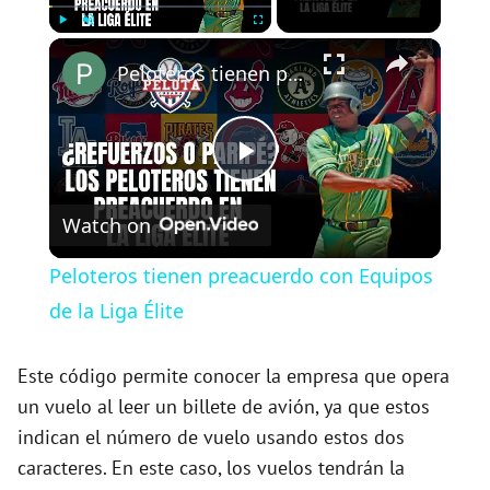
×
Play
Unmute
Fullscreen
Peloteros tienen preacuerdo con Equipos de la Liga Élite
P
Watch on
l
Peloteros tienen preacuerdo con Equipos
a
de la Liga Élite
y
Este código permite conocer la empresa que opera
un vuelo al leer un billete de avión, ya que estos
indican el número de vuelo usando estos dos
V
caracteres. En este caso, los vuelos tendrán la