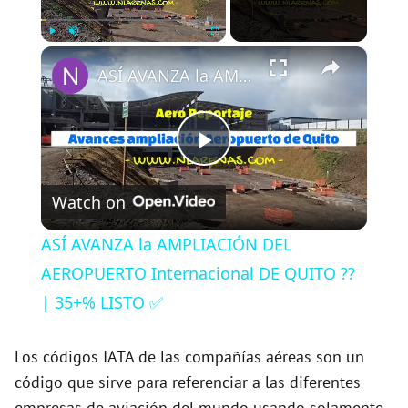
×
Play
Unmute
Fullscreen
ASÍ AVANZA la AMPLIACIÓN DEL AEROPUERTO Internacional DE QUITO ?? | 35+% LISTO ✅
P
Watch on
l
ASÍ AVANZA la AMPLIACIÓN DEL
a
AEROPUERTO Internacional DE QUITO ??
| 35+% LISTO ✅
y
Los códigos IATA de las compañías aéreas son un
V
código que sirve para referenciar a las diferentes
empresas de aviación del mundo usando solamente