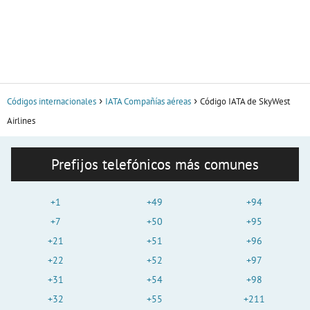
Códigos internacionales
IATA Compañías aéreas
Código IATA de SkyWest
Airlines
Prefijos telefónicos más comunes
+1
+49
+94
+7
+50
+95
+21
+51
+96
+22
+52
+97
+31
+54
+98
+32
+55
+211