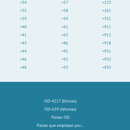
+34
+57
+223
+35
+58
+261
+39
+59
+351
+40
+61
+911
+41
+63
+912
+43
+86
+918
+44
+91
+931
+46
+92
+932
+48
+93
+935
ISO-4217 (Divisas)
ISO-639 (Idiomas)
Países ISO
Países que empiezan por...