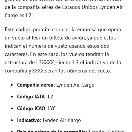
de la compañía aérea de Estados Unidos Lynden Air
i
Cargo es L2.
d
Este código permite conocer la empresa que opera
un vuelo al leer un billete de avión, ya que estos
e
indican el número de vuelo usando estos dos
caracteres. En este caso, los vuelos tendrán la
o
estructura de L2XXXX, siendo L2 el indicativo de la
compañía y XXXX serán los números del vuelo.
Compañía aérea:
Lynden Air Cargo
Código IATA:
L2
Código ICAO:
LYC
Indicativo:
Lynden Air Cargo
País de origen de la compañía:
Estados Unidos