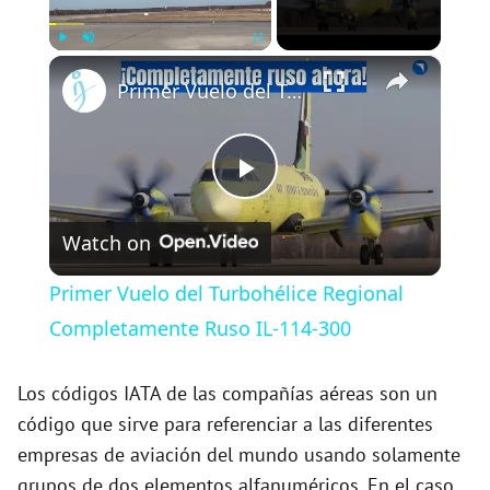
×
Play
Unmute
Fullscreen
Primer Vuelo del Turbohélice Regional Completamente Ruso IL-114-300
P
Watch on
l
Primer Vuelo del Turbohélice Regional
a
Completamente Ruso IL-114-300
y
Los códigos IATA de las compañías aéreas son un
código que sirve para referenciar a las diferentes
empresas de aviación del mundo usando solamente
V
grupos de dos elementos alfanuméricos. En el caso