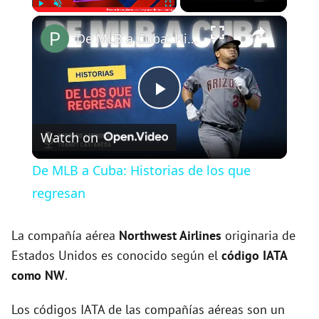
×
Play
Unmute
Fullscreen
De MLB a Cuba: Historias de los que regresan
P
Watch on
l
De MLB a Cuba: Historias de los que
a
regresan
y
La compañía aérea
Northwest Airlines
originaria de
Estados Unidos es conocido según el
código IATA
como NW
.
V
Los códigos IATA de las compañías aéreas son un