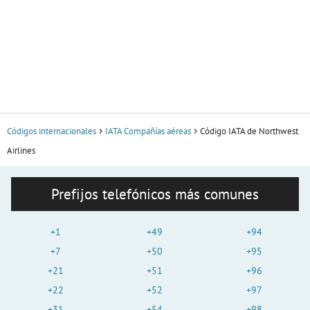
Códigos internacionales
IATA Compañías aéreas
Código IATA de Northwest
Airlines
Prefijos telefónicos más comunes
+1
+49
+94
+7
+50
+95
+21
+51
+96
+22
+52
+97
+31
+54
+98