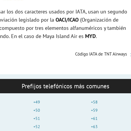
r los dos caracteres usados por IATA, usan un segundo
viación legislado por la
OACI/ICAO
(Organización de
tá compuesto por tres elementos alfanuméricos y también
undo. En el caso de Maya Island Air es
MYD
.
Código IATA de TNT Airways
Prefijos telefónicos más comunes
+49
+58
+50
+59
+51
+61
+52
+63