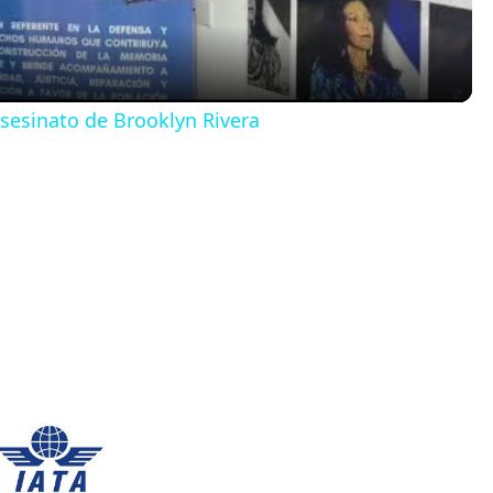
a
y
sesinato de Brooklyn Rivera
V
i
d
e
o