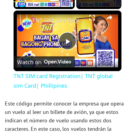
×
Play
Unmute
Fullscreen
TNT SIM card Registration| TNT global sim Card| Phillipines
P
Watch on
l
TNT SIM card Registration| TNT global
a
sim Card| Phillipines
y
Este código permite conocer la empresa que opera
un vuelo al leer un billete de avión, ya que estos
indican el número de vuelo usando estos dos
V
caracteres. En este caso, los vuelos tendrán la