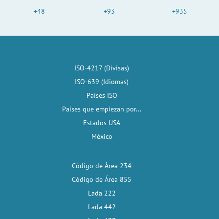
+48
+93
+935
ISO-4217 (Divisas)
ISO-639 (Idiomas)
Países ISO
Países que empiezan por...
Estados USA
México
Código de Área 234
Código de Área 855
Lada 222
Lada 442