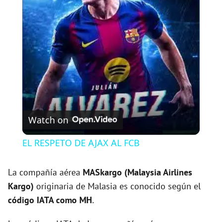
l
a
y
V
Watch on
i
EL RESPETO DE AJAX AL FCB
d
La compañía aérea
MASkargo (Malaysia Airlines
Kargo)
originaria de Malasia es conocido según el
e
código IATA como MH
.