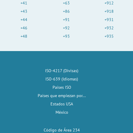
+41
+63
+912
+43
+86
+918
+44
+91
+931
+46
+92
+932
+48
+93
+935
ISO-4217 (Divisas)
ISO-639 (Idiomas)
Países ISO
Países que empiezan por...
Estados USA
México
Código de Área 234