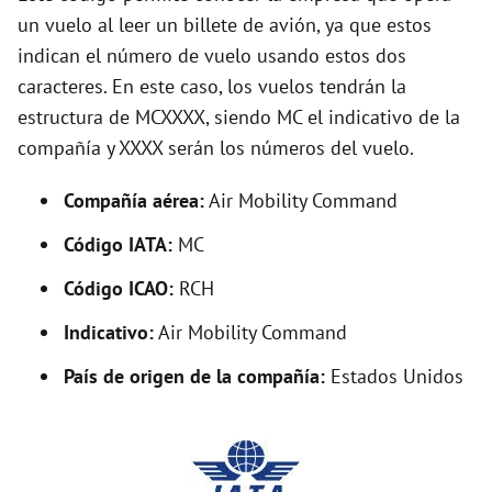
un vuelo al leer un billete de avión, ya que estos
y
indican el número de vuelo usando estos dos
caracteres. En este caso, los vuelos tendrán la
V
estructura de MCXXXX, siendo MC el indicativo de la
compañía y XXXX serán los números del vuelo.
i
Compañía aérea:
Air Mobility Command
d
Código IATA:
MC
Código ICAO:
RCH
e
Indicativo:
Air Mobility Command
o
País de origen de la compañía:
Estados Unidos