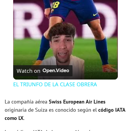
l
a
y
V
Watch on
i
EL TRIUNFO DE LA CLASE OBRERA
d
La compañía aérea
Swiss European Air Lines
originaria de Suiza es conocido según el
código IATA
e
como LX
.