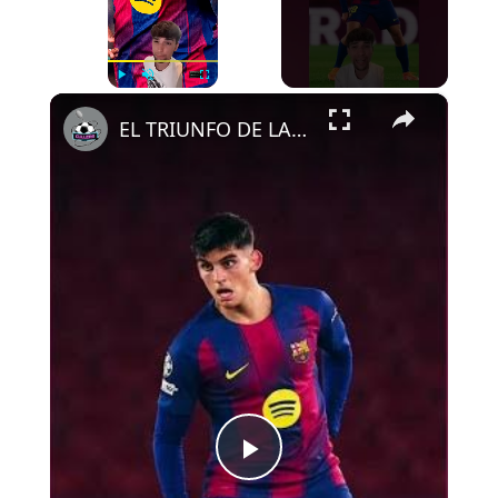
×
Play
Unmute
Fullscreen
EL TRIUNFO DE LA CLASE OBRERA
P