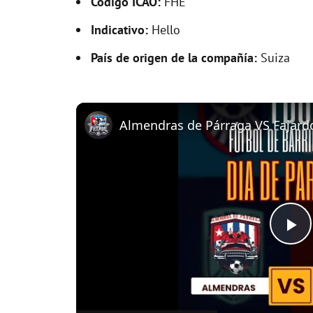
Código ICAO:
FHE
Indicativo:
Hello
País de origen de la compañía:
Suiza
P
l