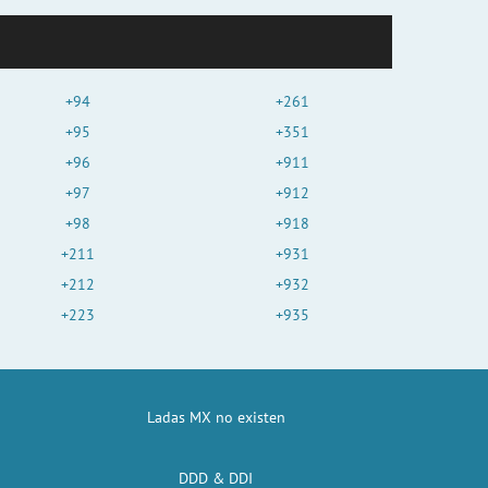
+94
+261
+95
+351
+96
+911
+97
+912
+98
+918
+211
+931
+212
+932
+223
+935
Ladas MX no existen
DDD & DDI