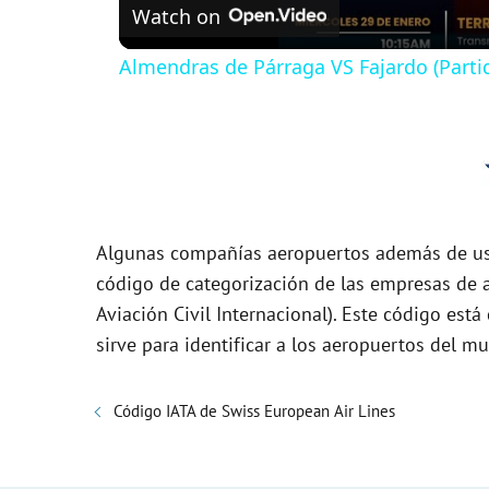
Watch on
a
Almendras de Párraga VS Fajardo (Parti
y
V
i
Algunas compañías aeropuertos además de usa
d
código de categorización de las empresas de a
Aviación Civil Internacional). Este código es
sirve para identificar a los aeropuertos del m
e
o
Código IATA de Swiss European Air Lines