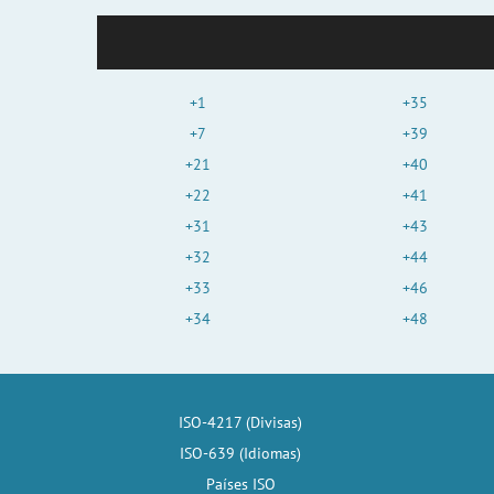
+1
+35
+7
+39
+21
+40
+22
+41
+31
+43
+32
+44
+33
+46
+34
+48
ISO-4217 (Divisas)
ISO-639 (Idiomas)
Países ISO