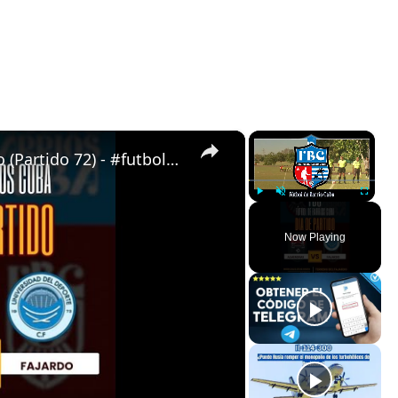
×
×
Almendras de Párraga VS Fajardo (Partido 72) - #futboldebarrioscuba
Play
Unmute
Fullscreen
Now Playing