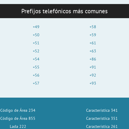
Prefijos telefónicos más comunes
+49
+58
+50
+59
+51
+61
+52
+63
+54
+86
+55
+91
+56
+92
+57
+93
Código de Área 234
Característica 341
Código de Área 855
Característica 351
Lada 222
Característica 261