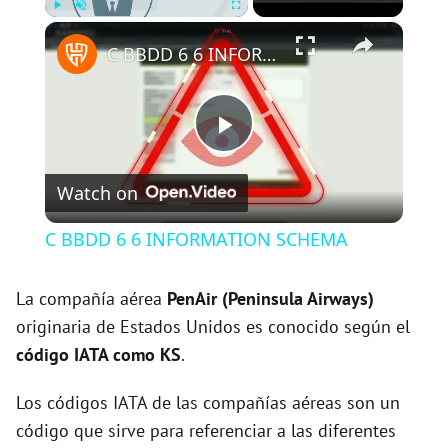
×
Play
Unmute
Fullscreen
C BBDD 6 6 INFORMATION SCHEMA
P
Watch on
l
C BBDD 6 6 INFORMATION SCHEMA
a
La compañía aérea
PenAir (Peninsula Airways)
originaria de Estados Unidos es conocido según el
y
código IATA como KS
.
V
Los códigos IATA de las compañías aéreas son un
código que sirve para referenciar a las diferentes