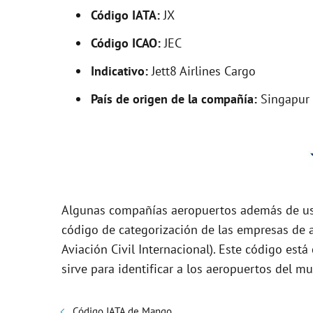
V
Código IATA:
JX
i
Código ICAO:
JEC
Indicativo:
Jett8 Airlines Cargo
d
País de origen de la compañía:
Singapur
e
o
Algunas compañías aeropuertos además de usa
código de categorización de las empresas de a
Aviación Civil Internacional). Este código es
sirve para identificar a los aeropuertos del m
Código IATA de Mango