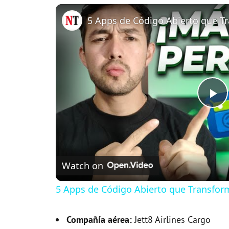
P
l
Watch on
a
5 Apps de Código Abierto que Transfor
y
Compañía aérea:
Jett8 Airlines Cargo