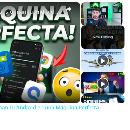
×
×
5 Apps de Código Abierto que Transforman tu Android en una Máquina Perfecta
Play
Unmute
Fullscreen
Now Playing
man tu Android en una Máquina Perfecta