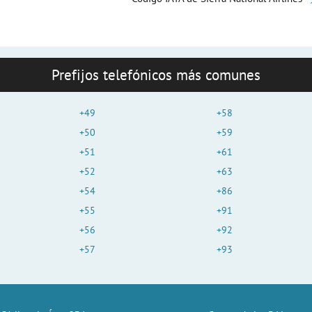
Prefijos telefónicos más comunes
+49
+58
+50
+59
+51
+61
+52
+63
+54
+86
+55
+91
+56
+92
+57
+93