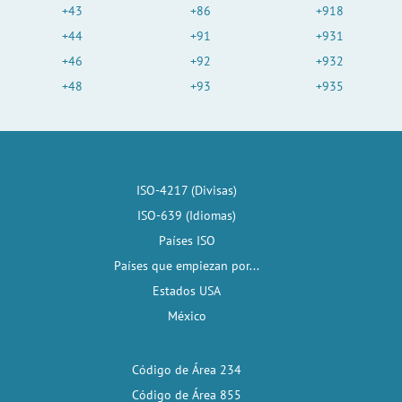
+43
+86
+918
+44
+91
+931
+46
+92
+932
+48
+93
+935
ISO-4217 (Divisas)
ISO-639 (Idiomas)
Países ISO
Países que empiezan por...
Estados USA
México
Código de Área 234
Código de Área 855