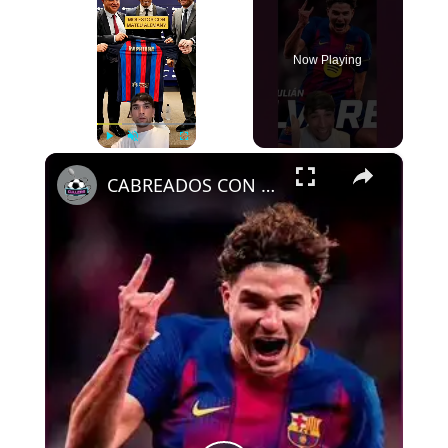
Now Playing
×
Play
Unmute
Fullscreen
CABREADOS CON ALEMANY