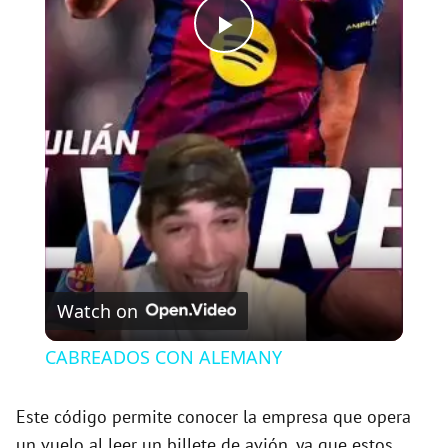
P
l
a
y
V
Watch on
i
CABREADOS CON ALEMANY
d
Este código permite conocer la empresa que opera
un vuelo al leer un billete de avión, ya que estos