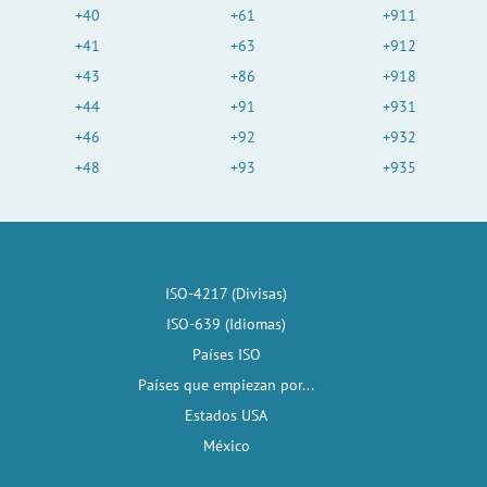
+40
+61
+911
+41
+63
+912
+43
+86
+918
+44
+91
+931
+46
+92
+932
+48
+93
+935
ISO-4217 (Divisas)
ISO-639 (Idiomas)
Países ISO
Países que empiezan por...
Estados USA
México