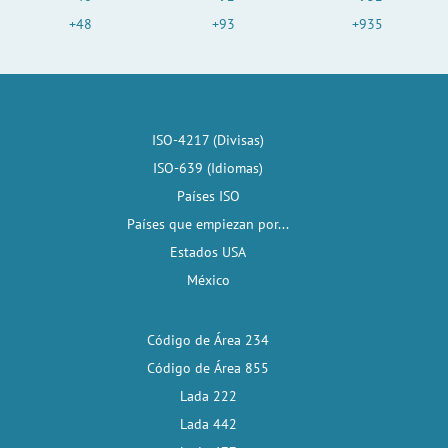
+48
+93
+935
ISO-4217 (Divisas)
ISO-639 (Idiomas)
Países ISO
Países que empiezan por...
Estados USA
México
Código de Área 234
Código de Área 855
Lada 222
Lada 442