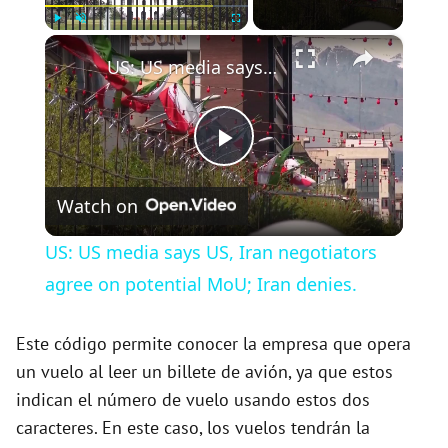
×
Play
Unmute
Fullscreen
US: US media says US, Iran negotiators agree on potential MoU; Iran denies.
P
Watch on
l
US: US media says US, Iran negotiators
a
agree on potential MoU; Iran denies.
y
Este código permite conocer la empresa que opera
un vuelo al leer un billete de avión, ya que estos
indican el número de vuelo usando estos dos
V
caracteres. En este caso, los vuelos tendrán la