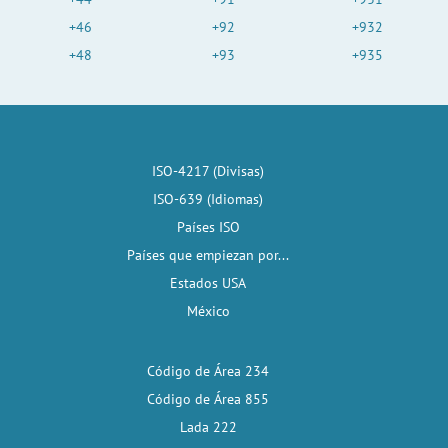
+46
+92
+932
+48
+93
+935
ISO-4217 (Divisas)
ISO-639 (Idiomas)
Países ISO
Países que empiezan por...
Estados USA
México
Código de Área 234
Código de Área 855
Lada 222