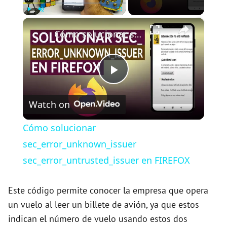
×
Play
Unmute
Fullscreen
Cómo solucionar sec_error_unknown_issuer sec_error_untrusted_issuer en FIREFOX
P
Watch on
l
Cómo solucionar
a
sec_error_unknown_issuer
sec_error_untrusted_issuer en FIREFOX
y
Este código permite conocer la empresa que opera
V
un vuelo al leer un billete de avión, ya que estos
indican el número de vuelo usando estos dos