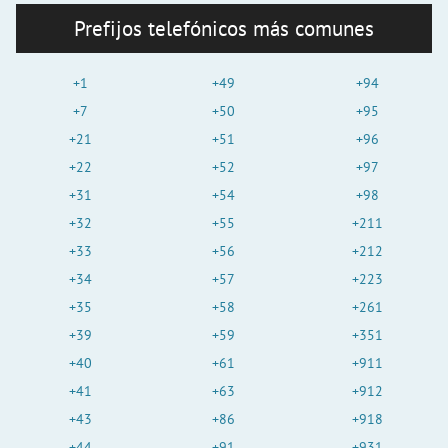
Prefijos telefónicos más comunes
+1
+49
+94
+7
+50
+95
+21
+51
+96
+22
+52
+97
+31
+54
+98
+32
+55
+211
+33
+56
+212
+34
+57
+223
+35
+58
+261
+39
+59
+351
+40
+61
+911
+41
+63
+912
+43
+86
+918
+44
+91
+931