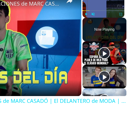
FLICK IMPONE su LEY | DECLARACIONES de MARC CASADÓ | El DELANTERO de MODA | ...
Play
Unmute
Fullscreen
Now Playing
S de MARC CASADÓ | El DELANTERO de MODA | ...