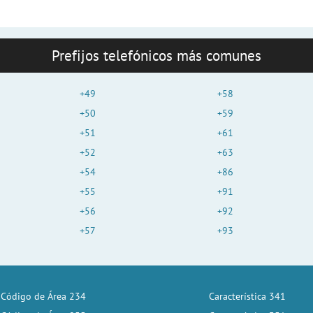
Prefijos telefónicos más comunes
+49
+58
+50
+59
+51
+61
+52
+63
+54
+86
+55
+91
+56
+92
+57
+93
Código de Área 234
Característica 341