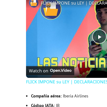
P
l
Watch on
a
FLICK IMPONE su LEY | DECLARACIONE
y
Compañía aérea:
Iberia Airlines
V
Código IATA:
IB