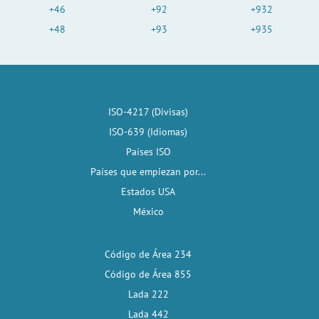
+46
+92
+932
+48
+93
+935
ISO-4217 (Divisas)
ISO-639 (Idiomas)
Países ISO
Países que empiezan por...
Estados USA
México
Código de Área 234
Código de Área 855
Lada 222
Lada 442