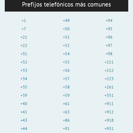
Prefijos telefónicos más comunes
+1
+49
+94
+7
+50
+95
+21
+51
+96
+22
+52
+97
+31
+54
+98
+32
+55
+211
+33
+56
+212
+34
+57
+223
+35
+58
+261
+39
+59
+351
+40
+61
+911
+41
+63
+912
+43
+86
+918
+44
+91
+931