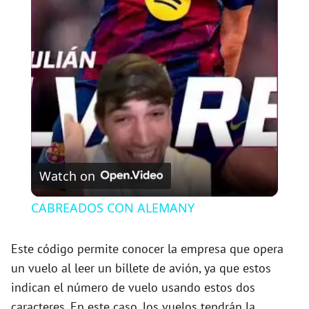
l
a
y
V
Watch on
i
CABREADOS CON ALEMANY
d
Este código permite conocer la empresa que opera
un vuelo al leer un billete de avión, ya que estos
e
indican el número de vuelo usando estos dos
caracteres. En este caso, los vuelos tendrán la