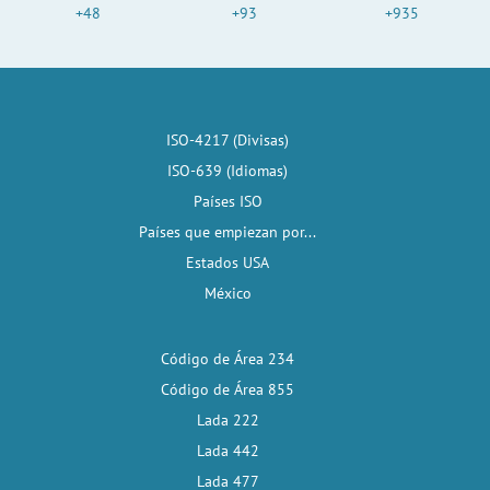
+48
+93
+935
ISO-4217 (Divisas)
ISO-639 (Idiomas)
Países ISO
Países que empiezan por...
Estados USA
México
Código de Área 234
Código de Área 855
Lada 222
Lada 442
Lada 477