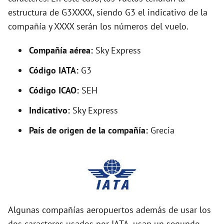
o
estructura de G3XXXX, siendo G3 el indicativo de la
compañía y XXXX serán los números del vuelo.
Compañía aérea:
Sky Express
Código IATA:
G3
Código ICAO:
SEH
Indicativo:
Sky Express
País de origen de la compañía:
Grecia
Algunas compañías aeropuertos además de usar los
dos caracteres usados por IATA, usan un segundo