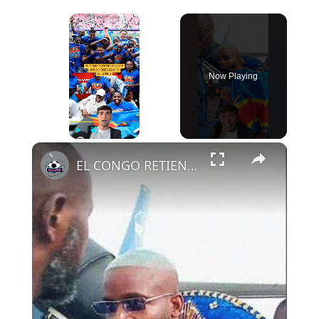
×
Now Playing
×
Play
Unmute
Fullscreen
EL CONGO RETIENE A SUS JUGADORES HASTA EL LUNES