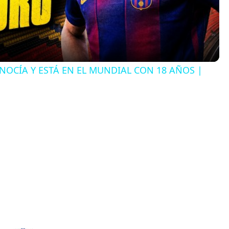
a
y
NOCÍA Y ESTÁ EN EL MUNDIAL CON 18 AÑOS |
V
i
d
e
o