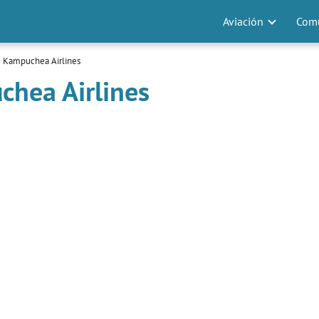
Aviación
Comu
e Kampuchea Airlines
chea Airlines