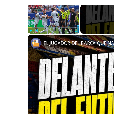
×
Play
Unmute
Fullscreen