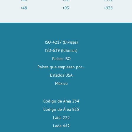
+48
+93
+935
ISO-4217 (Divisas)
ISO-639 (Idiomas)
Países ISO
Países que empiezan por...
Estados USA
México
Código de Área 234
Código de Área 855
Lada 222
Lada 442