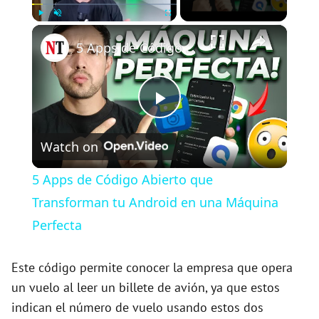
×
Play
Unmute
Fullscreen
5 Apps de Código Abierto que Transforman tu Android en una Máquina Perfecta
P
Watch on
l
5 Apps de Código Abierto que
a
Transforman tu Android en una Máquina
Perfecta
y
Este código permite conocer la empresa que opera
V
un vuelo al leer un billete de avión, ya que estos
indican el número de vuelo usando estos dos