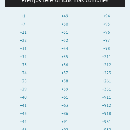
Prefijos telefónicos más comunes
+1
+49
+94
+7
+50
+95
+21
+51
+96
+22
+52
+97
+31
+54
+98
+32
+55
+211
+33
+56
+212
+34
+57
+223
+35
+58
+261
+39
+59
+351
+40
+61
+911
+41
+63
+912
+43
+86
+918
+44
+91
+931
+46
+92
+932