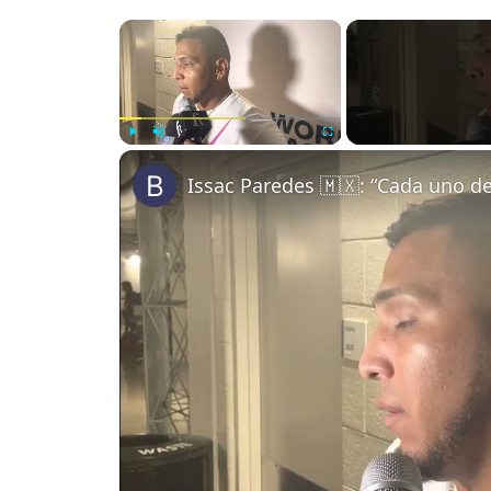
×
Play
Unmute
Fullscreen
Issac Paredes 🇲🇽: “Cada uno d