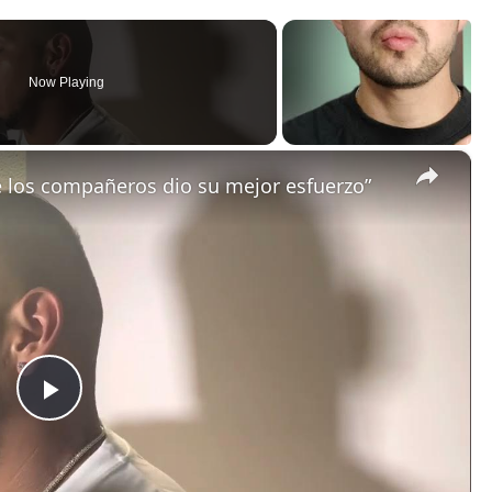
Now Playing
×
e los compañeros dio su mejor esfuerzo”
P
l