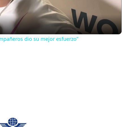
a
y
ompañeros dio su mejor esfuerzo”
V
i
d
e
o