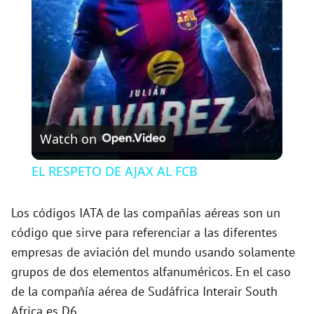
a
y
V
Watch on
i
EL RESPETO DE AJAX AL FCB
d
Los códigos IATA de las compañías aéreas son un
código que sirve para referenciar a las diferentes
e
empresas de aviación del mundo usando solamente
grupos de dos elementos alfanuméricos. En el caso
o
de la compañía aérea de Sudáfrica Interair South
Africa es D6.