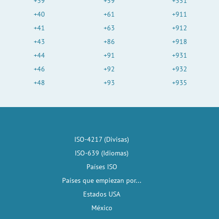
+39
+59
+351
+40
+61
+911
+41
+63
+912
+43
+86
+918
+44
+91
+931
+46
+92
+932
+48
+93
+935
ISO-4217 (Divisas)
ISO-639 (Idiomas)
Países ISO
Países que empiezan por...
Estados USA
México