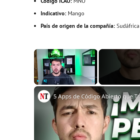
Código ICAO:
MNO
Indicativo:
Mango
País de origen de la compañía:
Sudáfrica
×
Play
Unmute
Fullscreen