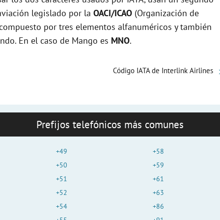
viación legislado por la
OACI/ICAO
(Organización de
e
tá compuesto por tres elementos alfanuméricos y también
mundo. En el caso de Mango es
MNO
.
o
Código IATA de Interlink Airlines
Prefijos telefónicos más comunes
+49
+58
+50
+59
+51
+61
+52
+63
+54
+86