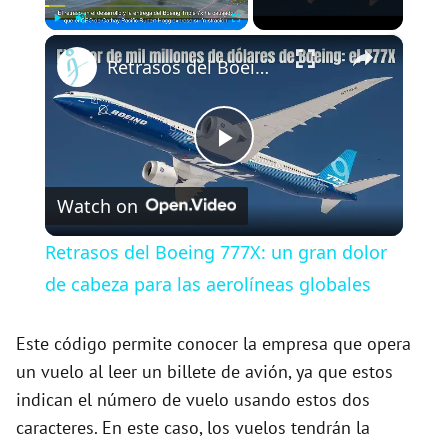
×
Play
Unmute
Fullscreen
Retrasos del Boeing 777X: un gran dolor de cabeza para las aerolíneas globales
P
Watch on
l
Retrasos del Boeing 777X: un gran dolor
a
de cabeza para las aerolíneas globales
y
Este código permite conocer la empresa que opera
un vuelo al leer un billete de avión, ya que estos
indican el número de vuelo usando estos dos
V
caracteres. En este caso, los vuelos tendrán la