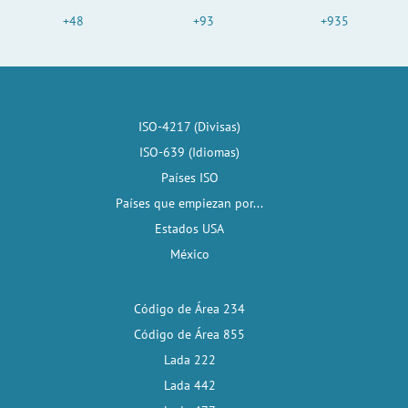
+48
+93
+935
ISO-4217 (Divisas)
ISO-639 (Idiomas)
Países ISO
Países que empiezan por...
Estados USA
México
Código de Área 234
Código de Área 855
Lada 222
Lada 442