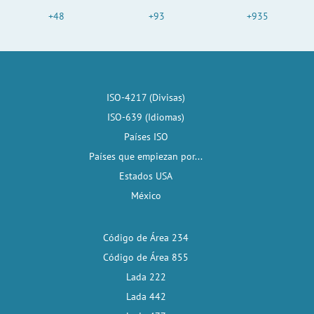
+48
+93
+935
ISO-4217 (Divisas)
ISO-639 (Idiomas)
Países ISO
Países que empiezan por...
Estados USA
México
Código de Área 234
Código de Área 855
Lada 222
Lada 442