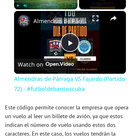
×
Play
Unmute
Fullscreen
Almendras de Párraga VS Fajardo (Partido 72) - #futboldebarrioscuba
P
Watch on
l
Almendras de Párraga VS Fajardo (Partido
a
72) - #futboldebarrioscuba
y
Este código permite conocer la empresa que opera
un vuelo al leer un billete de avión, ya que estos
indican el número de vuelo usando estos dos
V
caracteres. En este caso, los vuelos tendrán la