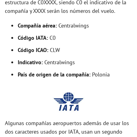
estructura de C0XXXX, siendo C0 el indicativo de la
i
compañía y XXXX serán los números del vuelo.
d
Compañía aérea:
Centralwings
Código IATA:
C0
e
Código ICAO:
CLW
o
Indicativo:
Centralwings
País de origen de la compañía:
Polonia
Algunas compañías aeropuertos además de usar los
dos caracteres usados por IATA, usan un segundo