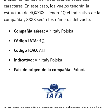
caracteres. En este caso, los vuelos tendrán la
o
estructura de 4QXXXX, siendo 4Q el indicativo de la
compañía y XXXX serán los números del vuelo.
Compañía aérea:
Air Italy Polska
Código IATA:
4Q
Código ICAO:
AEI
Indicativo:
Air Italy Polska
País de origen de la compañía:
Polonia
Algunas compañías aeropuertos además de usar los