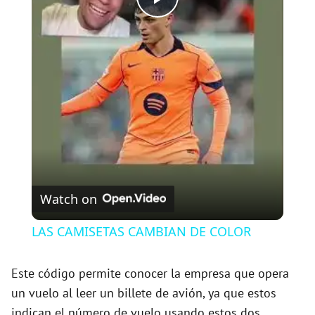
P
l
a
y
V
Watch on
i
LAS CAMISETAS CAMBIAN DE COLOR
d
Este código permite conocer la empresa que opera
un vuelo al leer un billete de avión, ya que estos
e
indican el número de vuelo usando estos dos