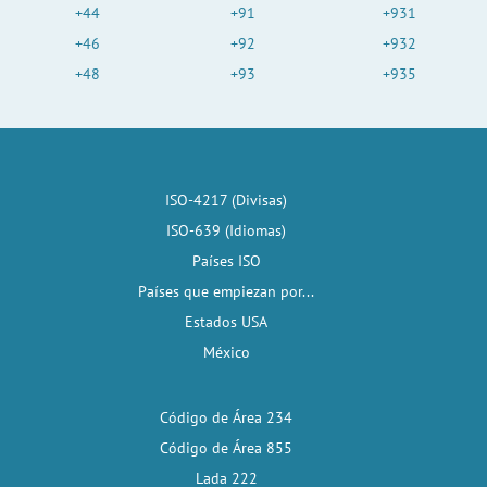
+44
+91
+931
+46
+92
+932
+48
+93
+935
ISO-4217 (Divisas)
ISO-639 (Idiomas)
Países ISO
Países que empiezan por...
Estados USA
México
Código de Área 234
Código de Área 855
Lada 222