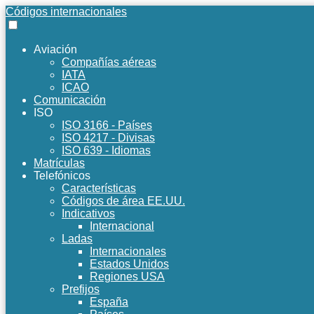
Códigos internacionales
Aviación
Compañías aéreas
IATA
ICAO
Comunicación
ISO
ISO 3166 - Países
ISO 4217 - Divisas
ISO 639 - Idiomas
Matrículas
Telefónicos
Características
Códigos de área EE.UU.
Indicativos
Internacional
Ladas
Internacionales
Estados Unidos
Regiones USA
Prefijos
España