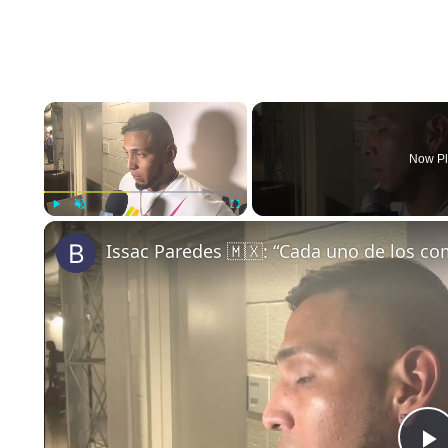
×
Now Pl
Play
Unmute
Fullscreen
Issac Paredes 🇲🇽: “Cada uno de los c