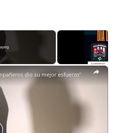
aying
×
ompañeros dio su mejor esfuerzo”