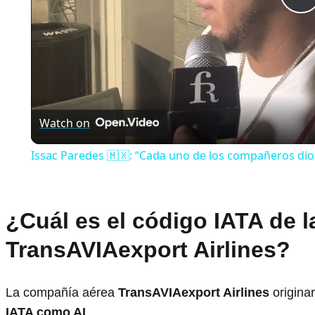
P
V
Watch on
Issac Paredes 🇲🇽: “Cada uno de los compañeros dio
¿Cuál es el código IATA de 
TransAVIAexport Airlines?
La compañía aérea
TransAVIAexport Airlines
originar
IATA como AL
.