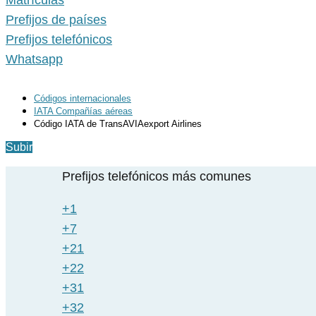
Matrículas
Prefijos de países
Prefijos telefónicos
Whatsapp
Códigos internacionales
IATA Compañías aéreas
Código IATA de TransAVIAexport Airlines
Subir
Prefijos telefónicos más comunes
+1
+7
+21
+22
+31
+32