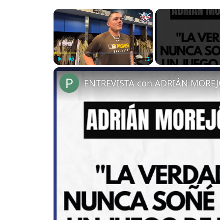
×
Play
Unmute
Fullscreen
ENTREVISTA con ADRIÁN MOREJ