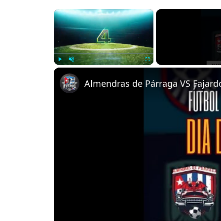
×
Play
Unmute
Fullscreen
Almendras de Párraga VS Fajardo