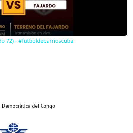
a
y
do 72) - #futboldebarrioscuba
V
i
d
e
 Democrática del Congo
o