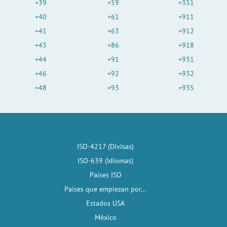
+39
+59
+351
+40
+61
+911
+41
+63
+912
+43
+86
+918
+44
+91
+931
+46
+92
+932
+48
+93
+935
ISO-4217 (Divisas)
ISO-639 (Idiomas)
Países ISO
Países que empiezan por...
Estados USA
México