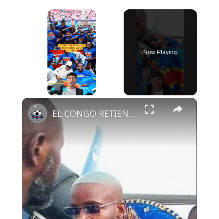
×
Now Playing
×
Play
Unmute
Fullscreen
EL CONGO RETIENE A SUS JUGADORES HASTA EL LUNES