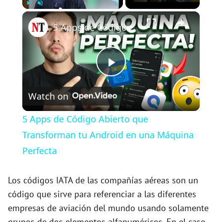
×
Play
Unmute
Fullscreen
5 Apps de Código Abierto que Transforman tu Android en una Máquina Perfecta
P
Watch on
l
5 Apps de Código Abierto que
a
Transforman tu Android en una Máquina
Perfecta
y
Los códigos IATA de las compañías aéreas son un
V
código que sirve para referenciar a las diferentes
empresas de aviación del mundo usando solamente
grupos de dos elementos alfanuméricos. En el caso