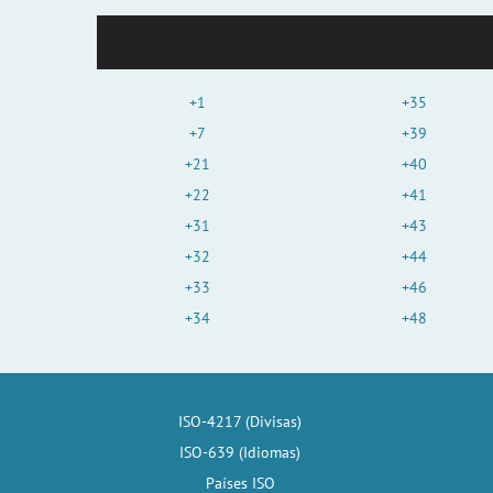
+1
+35
+7
+39
+21
+40
+22
+41
+31
+43
+32
+44
+33
+46
+34
+48
ISO-4217 (Divisas)
ISO-639 (Idiomas)
Países ISO