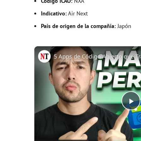
Código ICAO:
NXA
Indicativo:
Air Next
País de origen de la compañía:
Japón
P
l