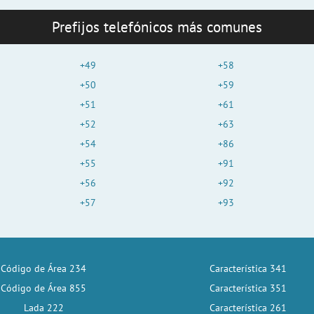
Prefijos telefónicos más comunes
+49
+58
+50
+59
+51
+61
+52
+63
+54
+86
+55
+91
+56
+92
+57
+93
Código de Área 234
Característica 341
Código de Área 855
Característica 351
Lada 222
Característica 261