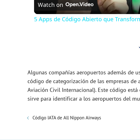
Watch on
a
5 Apps de Código Abierto que Transfor
y
V
i
Algunas compañías aeropuertos además de usa
d
código de categorización de las empresas de a
Aviación Civil Internacional). Este código es
sirve para identificar a los aeropuertos del m
e
o
Código IATA de All Nippon Airways