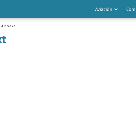
Aviación
Comu
 Air Next
xt