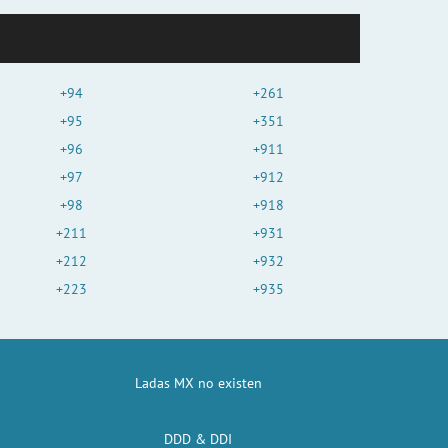
+94
+261
+95
+351
+96
+911
+97
+912
+98
+918
+211
+931
+212
+932
+223
+935
Ladas MX no existen
DDD & DDI