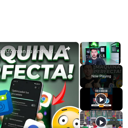
×
×
5 Apps de Código Abierto que Transforman tu Android en una Máquina Perfecta
Play
Unmute
Fullscreen
Now Playing