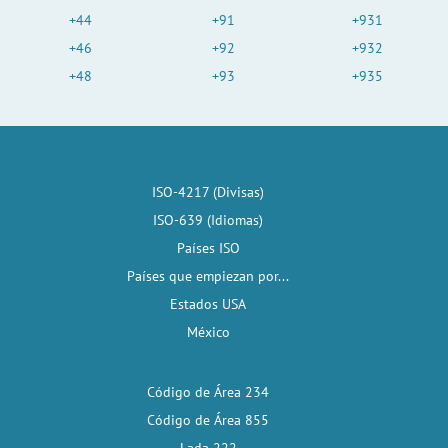
+44
+91
+931
+46
+92
+932
+48
+93
+935
ISO-4217 (Divisas)
ISO-639 (Idiomas)
Países ISO
Países que empiezan por...
Estados USA
México
Código de Área 234
Código de Área 855