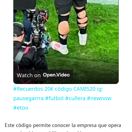
l
a
y
V
Watch on
i
#Recuerdos 20€ código CAMIS20 ig:
pausegarrra #futbol #cullera #newnow
d
#etoo
e
Este código permite conocer la empresa que opera