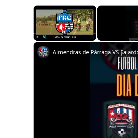
×
Play
Unmute
Fullscreen
Almendras de Párraga VS Fajardo