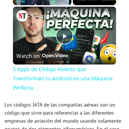
×
Play
Unmute
Fullscreen
5 Apps de Código Abierto que Transforman tu Android en una Máquina Perfecta
P
Watch on
l
5 Apps de Código Abierto que
a
Transforman tu Android en una Máquina
Perfecta
y
Los códigos IATA de las compañías aéreas son un
V
código que sirve para referenciar a las diferentes
empresas de aviación del mundo usando solamente
grupos de dos elementos alfanuméricos. En el caso