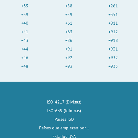
+35
+58
+261
+39
+59
+351
+40
+61
+911
+41
+63
+912
+43
+86
+918
+44
+91
+931
+46
+92
+932
+48
+93
+935
ISO-4217 (Divisas)
ISO-639 (Idiomas)
Países ISO
Países que empiezan por...
Estados USA