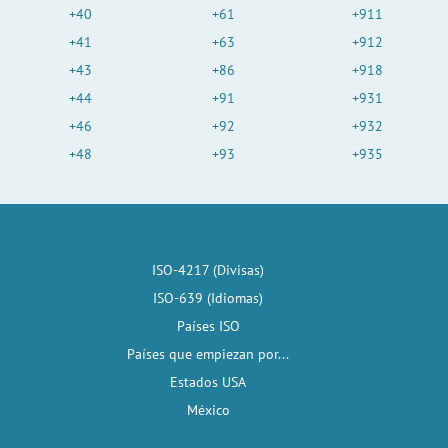
+40
+61
+911
+41
+63
+912
+43
+86
+918
+44
+91
+931
+46
+92
+932
+48
+93
+935
ISO-4217 (Divisas)
ISO-639 (Idiomas)
Países ISO
Países que empiezan por...
Estados USA
México