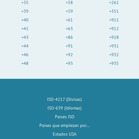
+35
+58
+261
+39
+59
+351
+40
+61
+911
+41
+63
+912
+43
+86
+918
+44
+91
+931
+46
+92
+932
+48
+93
+935
ISO-4217 (Divisas)
ISO-639 (Idiomas)
Países ISO
Países que empiezan por...
Estados USA