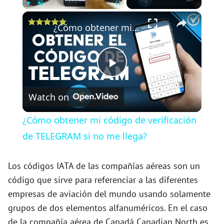
×
Play
Unmute
Fullscreen
¿Cómo obtener mi código de verificación de TELEGRAM si no me llega?
P
Watch on
l
¿Cómo obtener mi código de verificación
a
de TELEGRAM si no me llega?
y
Los códigos IATA de las compañías aéreas son un
código que sirve para referenciar a las diferentes
empresas de aviación del mundo usando solamente
V
grupos de dos elementos alfanuméricos. En el caso
de la compañía aérea de Canadá Canadian North es