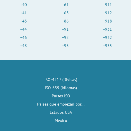
+40
+61
+911
+41
+63
+912
+43
+86
+918
+44
+91
+931
+46
+92
+932
+48
+93
+935
ISO-4217 (Divisas)
ISO-639 (Idiomas)
Países ISO
Países que empiezan por...
Estados USA
México