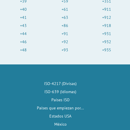
+39
+59
+351
+40
+61
+911
+41
+63
+912
+43
+86
+918
+44
+91
+931
+46
+92
+932
+48
+93
+935
ISO-4217 (Divisas)
ISO-639 (Idiomas)
Países ISO
Países que empiezan por...
Estados USA
México