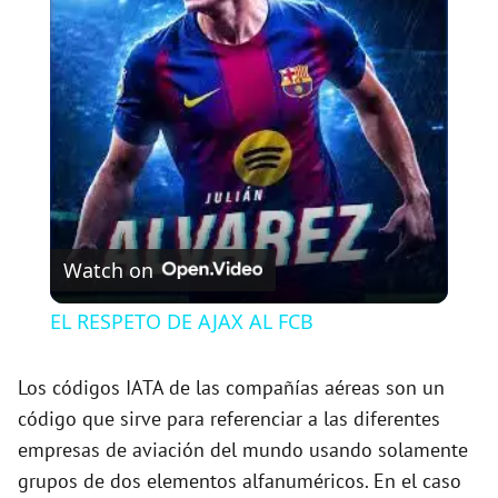
l
a
y
V
Watch on
i
EL RESPETO DE AJAX AL FCB
d
Los códigos IATA de las compañías aéreas son un
código que sirve para referenciar a las diferentes
e
empresas de aviación del mundo usando solamente
grupos de dos elementos alfanuméricos. En el caso