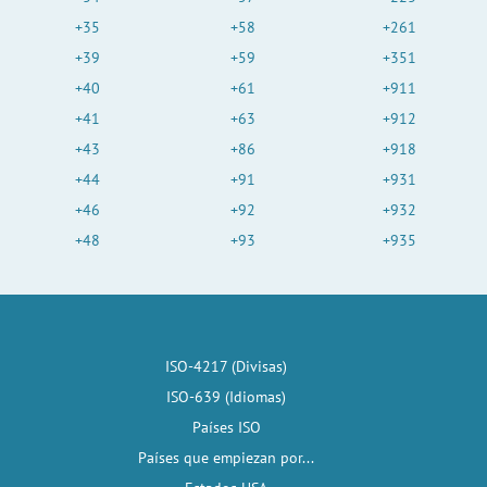
+35
+58
+261
+39
+59
+351
+40
+61
+911
+41
+63
+912
+43
+86
+918
+44
+91
+931
+46
+92
+932
+48
+93
+935
ISO-4217 (Divisas)
ISO-639 (Idiomas)
Países ISO
Países que empiezan por...