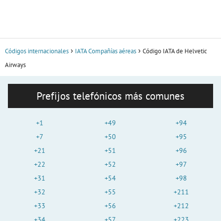
Códigos internacionales
IATA Compañías aéreas
Código IATA de Helvetic
Airways
Prefijos telefónicos más comunes
+1
+49
+94
+7
+50
+95
+21
+51
+96
+22
+52
+97
+31
+54
+98
+32
+55
+211
+33
+56
+212
+34
+57
+223