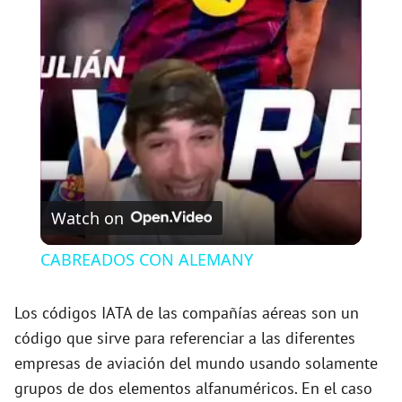
l
a
y
V
Watch on
i
CABREADOS CON ALEMANY
d
Los códigos IATA de las compañías aéreas son un
código que sirve para referenciar a las diferentes
e
empresas de aviación del mundo usando solamente
grupos de dos elementos alfanuméricos. En el caso